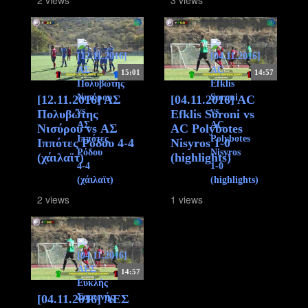
15:01
14:57
[12.11.2016] ΑΣ
[04.11.2016] AC
Πολυβώτης
Efklis Soroni vs
Νισύρου vs ΑΣ
AC Polybotes
Ιππότες Ρόδου 4-4
Nisyros 1-0
(χάιλαϊτ)
(highlights)
2 views
1 views
14:57
[04.11.2016] ΑΕΣ