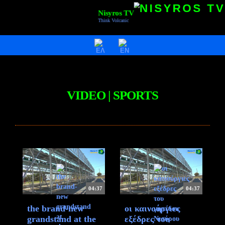
Nisyros TV
Think Volcanic
HOME
VIDEOS
NISYROS
VIDEO | SPORTS
AC POLYBOTES
EVENTS
NTV BIZ
04:37
04:37
the brand-new
οι καινούργιες
grandstand at the
εξέδρες του