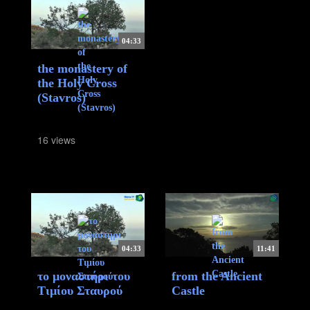
04:33
the monastery of
the Holy Cross
(Stavros)
16 views
04:33
11:41
το μοναστήρι του
from the Ancient
Τιμίου Σταυρού
Castle