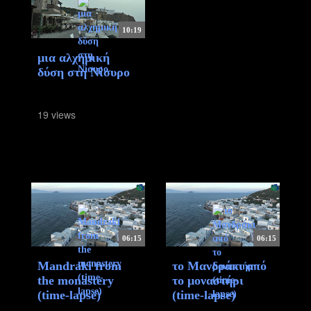
10:19
μια αλχημική
δύση στη Νίσυρο
19 views
06:15
06:15
Mandraki from
το Μανδράκι από
the monastery
το μοναστήρι
(time-lapse)
(time-lapse)