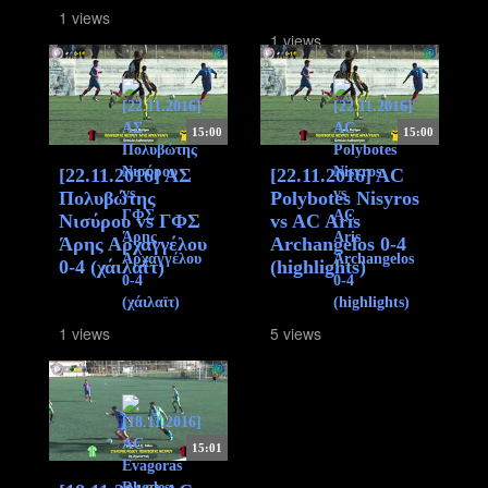
1 views
1 views
15:00
15:00
[22.11.2016] ΑΣ
[22.11.2016] AC
Πολυβώτης
Polybotes Nisyros
Νισύρου vs ΓΦΣ
vs AC Aris
Άρης Αρχαγγέλου
Archangelos 0-4
0-4 (χάιλαϊτ)
(highlights)
1 views
5 views
15:01