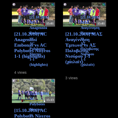
15:01
15:01
[21.10.2016] AC
[21.10.2016] ΜΑΣ
Anagennisi
Αναγέννηση
Embonas vs AC
Έμπωνα vs ΑΣ
Polybotes Nisyros
Πολυβώτης
1-1 (highlights)
Νισύρου 1-1
(χάιλαϊτ)
4 views
3 views
15:13
[15.10.2016] AC
Polybotes Nisyros