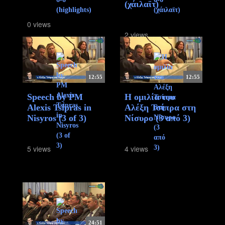
(χάιλαϊτ)
0 views
2 views
12:55
12:55
Speech by PM
Η ομιλία του
Alexis Tsipras in
Αλέξη Τσίπρα στη
Nisyros (3 of 3)
Νίσυρο (3 από 3)
5 views
4 views
24:51