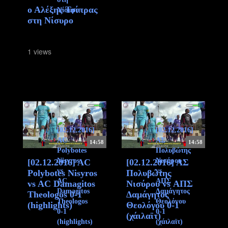
ο Αλέξης Τσίπρας
στη Νίσυρο
1 views
14:58
14:58
[02.12.2016] AC
[02.12.2016] ΑΣ
Polybotes Nisyros
Πολυβώτης
vs AC Damagitos
Νισύρου vs ΑΠΣ
Theologos 0-1
Δαμάγητος
(highlights)
Θεολόγου 0-1
(χάιλαϊτ)