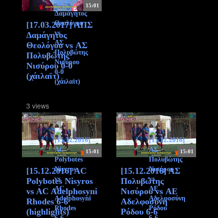
15:01
[17.03.2017] ΑΠΣ
Δαμάγητος
Θεολόγου vs ΑΣ
Πολυβώτης
Νισύρου 0-0
(χάιλαϊτ)
3 views
15:01
15:01
[15.12.2016] AC
[15.12.2016] ΑΣ
Polybotes Nisyros
Πολυβώτης
vs AC Adelphosyni
Νισύρου vs ΑΕ
Rhodes 6-6
Αδελφοσύνη
(highlights)
Ρόδου 6-6