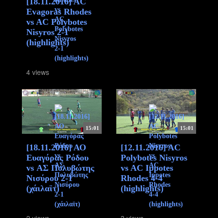
[18.11.2016] AC
Evagoras Rhodes
vs AC Polybotes
Nisyros 2-1
(highlights)
4 views
15:01
15:01
[18.11.2016] ΑΟ
[12.11.2016] AC
Ευαγόρας Ρόδου
Polybotes Nisyros
vs ΑΣ Πολυβώτης
vs AC Ippotes
Νισύρου 2-1
Rhodes 4-4
(χάιλαϊτ)
(highlights)
2 views
3 views