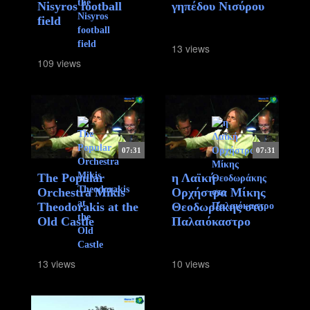
Nisyros football
γηπέδου Νισύρου
field
13 views
109 views
07:31
07:31
The Popular
η Λαϊκή
Orchestra Mikis
Ορχήστρα Μίκης
Theodorakis at the
Θεοδωράκης στο
Old Castle
Παλαιόκαστρο
13 views
10 views