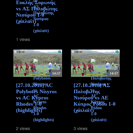
Ευκλής Σορωνής
vs ΑΣ Πολυβώτης
Νισύρου 1-0
(χάιλαϊτ)
1 views
14:57
14:57
[27.10.2016] AC
[27.10.2016] ΑΣ
Polybotes Nisyros
Πολυβώτης
vs ΑC Kypros
Νισύρου vs ΑΕ
Rhodes 1-0
Κύπρος Ρόδου 1-0
(highlights)
(χάιλαϊτ)
2 views
3 views