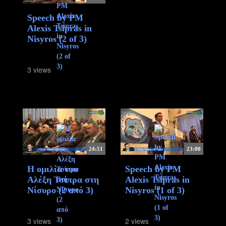
Speech by PM
Alexis Tsipras in
Nisyros (2 of 3)
3 views
24:51
23:00
Η ομιλία του
Speech by PM
Αλέξη Τσίπρα στη
Alexis Tsipras in
Νίσυρο (2 από 3)
Nisyros (1 of 3)
3 views
2 views