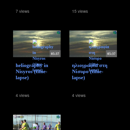
7 views
15 views
05:37
05:37
heliography in
ηλιογραφία στη
Nisyros (time-
Νίσυρο (time-
lapse)
lapse)
4 views
4 views