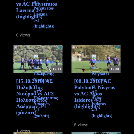
vs AC Polystratos
Laerma 3-1
(highlights)
0 views
15:13
15:00
[15.10.2016] ΑΣ
[08.10.2016] AC
Πολυβώτης
Polybotes Nisyros
Νισύρου vs ΑΓΣ
vs AC Agios
Πολύστρατος
Isidoros 4-3
Λαέρμων 3-1
(highlights)
(χάιλαϊτ)
5 views
1 views