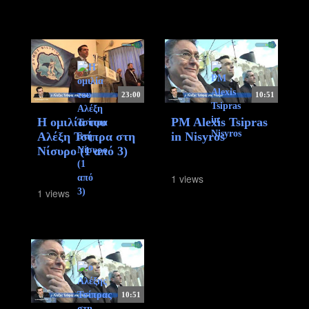
23:00
10:51
Η ομιλία του
PM Alexis Tsipras
Αλέξη Τσίπρα στη
in Nisyros
Νίσυρο (1 από 3)
1 views
1 views
10:51