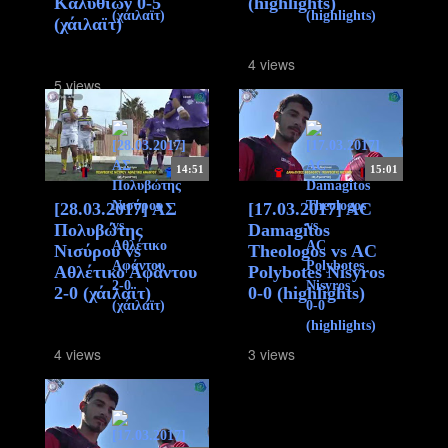
Καλυθιών 0-5
(highlights)
(χάιλαϊτ)
4 views
5 views
14:51
15:01
[28.03.2017] ΑΣ
[17.03.2017] AC
Πολυβώτης
Damagitos
Νισύρου vs
Theologos vs AC
Αθλέτικο Αφάντου
Polybotes Nisyros
2-0 (χάιλαϊτ)
0-0 (highlights)
4 views
3 views