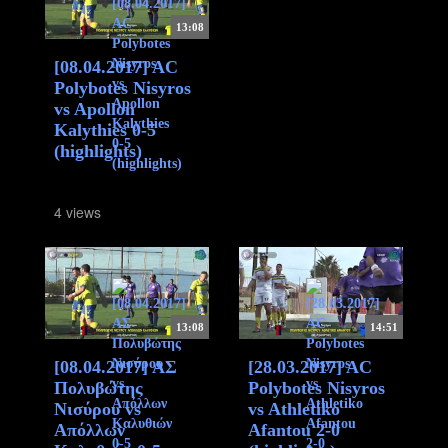
13:08
[08.04.2017] AC
Polybotes Nisyros
vs Apollon
Kalythies 0-5
(highlights)
4 views
13:08
14:51
[08.04.2017] ΑΣ
[28.03.2017] AC
Πολυβώτης
Polybotes Nisyros
Νισύρου vs
vs Athletiko
Απόλλων
Afantou 2-0