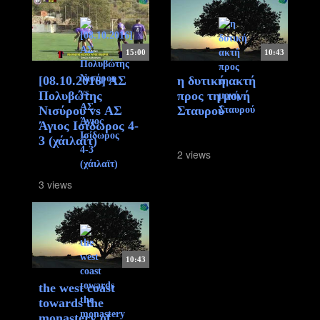
15:00
10:43
[08.10.2016] ΑΣ
η δυτική ακτή
Πολυβώτης
προς τη μονή
Νισύρου vs ΑΣ
Σταυρού
Άγιος Ισίδωρος 4-
3 (χάιλαϊτ)
2 views
3 views
10:43
the west coast
towards the
monastery of