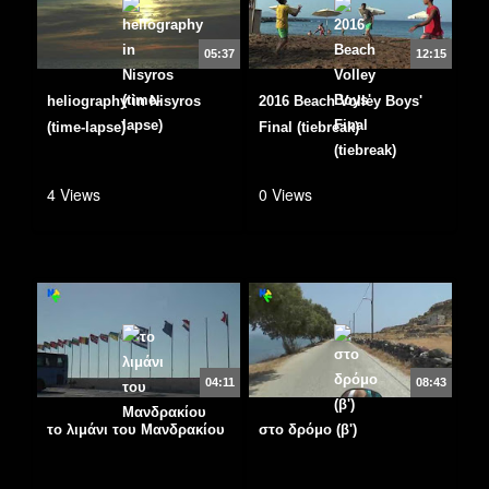
05:37
12:15
heliography in Nisyros
2016 Beach Volley Boys'
(time-lapse)
Final (tiebreak)
4 Views
0 Views
04:11
08:43
το λιμάνι του Μανδρακίου
στο δρόμο (β')