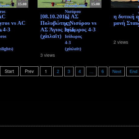
15:00
15:00
 AC
[08.10.2016] ΑΣ
η δυτική 
syros vs AC
Πολυβώτης Νισύρου vs
μονή Σταυ
s 4-3
ΑΣ Άγιος Ισίδωρος 4-3
(χάιλαϊτ)
2 views
3 views
Start
Prev
1
2
3
4
...
6
Next
End