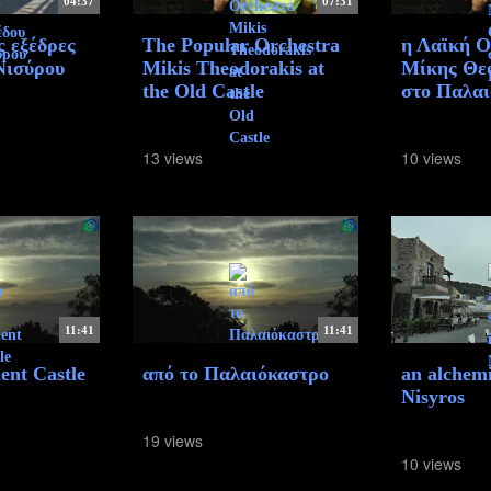
04:37
07:31
ς εξέδρες
The Popular Orchestra
η Λαϊκή 
Νισύρου
Mikis Theodorakis at
Μίκης Θε
the Old Castle
στο Παλα
13 views
10 views
11:41
11:41
ent Castle
από το Παλαιόκαστρο
an alchemi
Nisyros
19 views
10 views