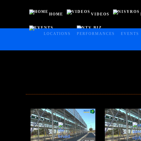
HOME
VIDEOS
EVENTS
NTV BIZ
HOME
LOCATIONS
PERFORMANCES
EVENTS
VIDEOS
NISYROS
AC POLYBOTES
EVENTS
NTV BIZ