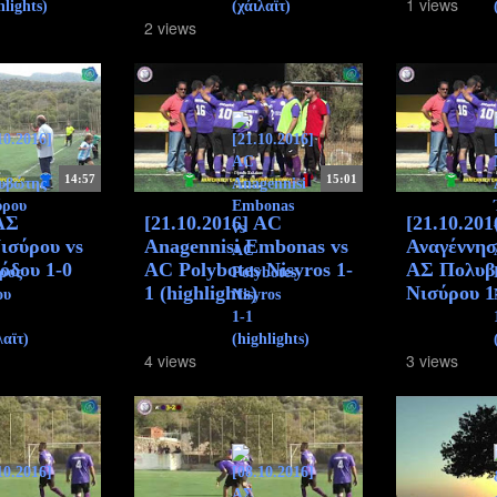
1 views
2 views
14:57
15:01
 ΑΣ
[21.10.2016] AC
[21.10.20
ισύρου vs
Anagennisi Embonas vs
Αναγέννη
όδου 1-0
AC Polybotes Nisyros 1-
ΑΣ Πολυβ
1 (highlights)
Νισύρου 1-
4 views
3 views