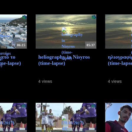
06:15
05:37
από το
heliography in Nisyros
ηλιογραφί
me-lapse)
(time-lapse)
(time-laps
4 views
4 views