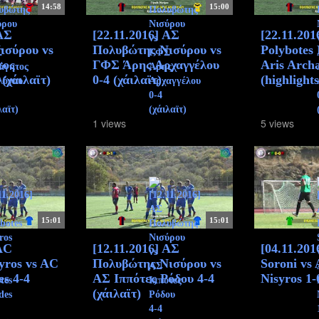
14:58
15:00
 ΑΣ
[22.11.2016] ΑΣ
[22.11.201
ισύρου vs
Πολυβώτης Νισύρου vs
Polybotes 
τος
ΓΦΣ Άρης Αρχαγγέλου
Aris Archa
(χάιλαϊτ)
0-4 (χάιλαϊτ)
(highlights
1 views
5 views
15:01
15:01
 AC
[12.11.2016] ΑΣ
[04.11.201
syros vs AC
Πολυβώτης Νισύρου vs
Soroni vs
es 4-4
ΑΣ Ιππότες Ρόδου 4-4
Nisyros 1-
(χάιλαϊτ)