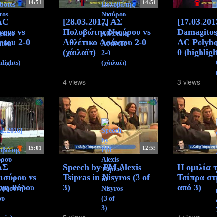
14:51
14:51
 AC
[28.03.2017] ΑΣ
[17.03.20
yros vs
Πολυβώτης Νισύρου vs
Damagitos
ntou 2-0
Αθλέτικο Αφάντου 2-0
AC Polybot
(χάιλαϊτ)
0 (highligh
4 views
3 views
15:01
12:55
 ΑΣ
Speech by PM Alexis
Η ομιλία 
ισύρου vs
Tsipras in Nisyros (3 of
Τσίπρα στ
νη Ρόδου
3)
από 3)
5 views
4 views