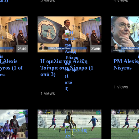
23:00
23:00
 Alexis
Η ομιλία του Αλέξη
PM Alexis 
yros (1 of
Τσίπρα στη Νίσυρο (1
Nisyros
από 3)
1 views
1 views