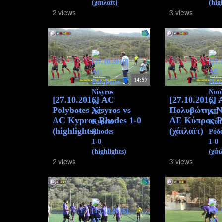
2 views
3 views
14:57
[27.10.2016] AC
[27.10.2016]
Polybotes Nisyros vs
Πολυβώτης Ν
ΑC Kypros Rhodes 1-0
ΑΕ Κύπρος Ρ
(highlights)
(χάιλαϊτ)
2 views
3 views