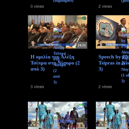
0 views
2 views
24:51
Η ομιλία του Αλέξη
Speech by PM
Τσίπρα στη Νίσυρο (2
Tsipras in Nis
από 3)
3)
3 views
2 views