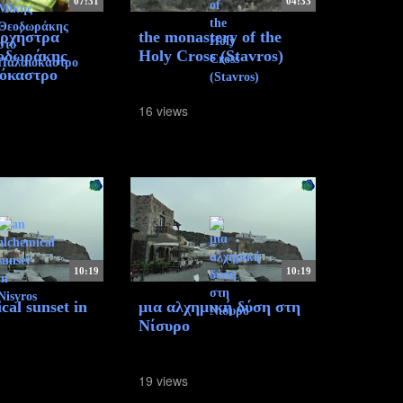
07:31
04:33
Ορχήστρα
the monastery of the
οδωράκης
Holy Cross (Stavros)
ιόκαστρο
16 views
10:19
10:19
cal sunset in
μια αλχημική δύση στη
Νίσυρο
19 views