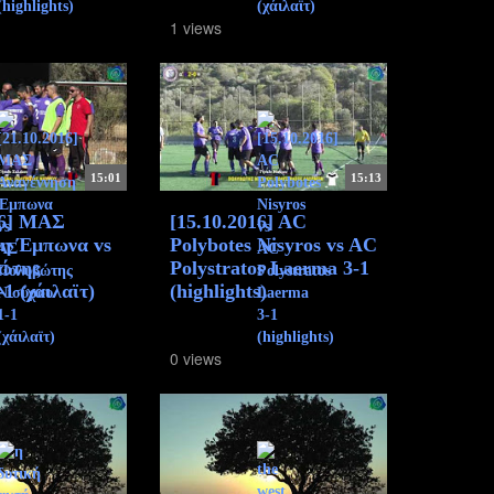
1 views
15:01
15:13
16] ΜΑΣ
[15.10.2016] AC
ση Έμπωνα vs
Polybotes Nisyros vs AC
ώτης
Polystratos Laerma 3-1
1 (χάιλαϊτ)
(highlights)
0 views