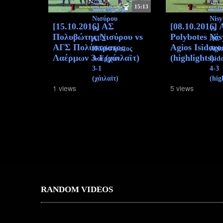
15:13
[15.10.2016] ΑΣ
[08.10.2016]
Πολυβώτης Νισύρου vs
Polybotes Ni
ΑΓΣ Πολύστρατος
Agios Isidoro
Λαέρμων 3-1 (χάιλαϊτ)
(highlights)
1 views
5 views
RANDOM VIDEOS