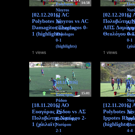
14:58
[02.12.2016] AC
[02.12.2016]
Polybotes Nisyros vs AC
Πολυβώτης Ν
Damagitos Theologos 0-
ΑΠΣ Δαμάγη
1 (highlights)
Θεολόγου 0-1 
1 views
1 views
15:01
[18.11.2016] ΑΟ
[12.11.2016]
Ευαγόρας Ρόδου vs ΑΣ
Polybotes Ni
Πολυβώτης Νισύρου 2-
Ippotes Rhod
1 (χάιλαϊτ)
(highlights)