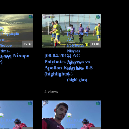
05:37
13:08
α στη Νίσυρο
[08.04.2017] AC
e)
Polybotes Nisyros vs
Apollon Kalythies 0-5
(highlights)
4 views