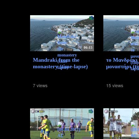
06:15
Mandraki from the
το Μανδράκι 
monastery (time-lapse)
μοναστήρι (ti
7 views
15 views