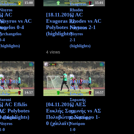
15:00
15:01
6] AC
[18.11.2016] AC
Nisyros vs AC
Evagoras Rhodes vs AC
ngelos 0-4
Polybotes Nisyros 2-1
)
(highlights)
4 views
14:57
14:57
6] AC Efklis
[04.11.2016] ΑΕΣ
 AC Polybotes
Ευκλής Σορωνής vs ΑΣ
0 (highlights)
Πολυβώτης Νισύρου 1-
0 (χάιλαϊτ)