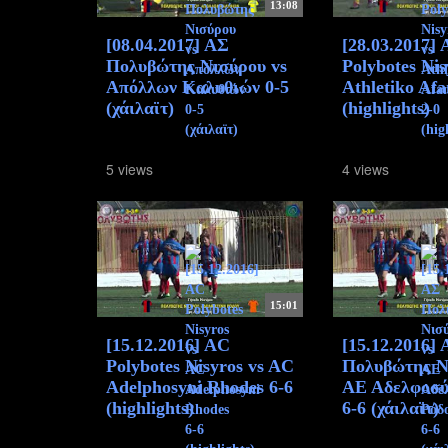
13:08
[08.04.2017] ΑΣ
[28.03.2017]
Πολυβώτης Νισύρου vs
Polybotes Nis
Απόλλων Καλυθιών 0-5
Athletiko Afa
(χάιλαϊτ)
(highlights)
5 views
4 views
15:01
[15.12.2016] AC
[15.12.2016]
Polybotes Nisyros vs AC
Πολυβώτης Ν
Adelphosyni Rhodes 6-6
ΑΕ Αδελφοσύ
(highlights)
6-6 (χάιλαϊτ)