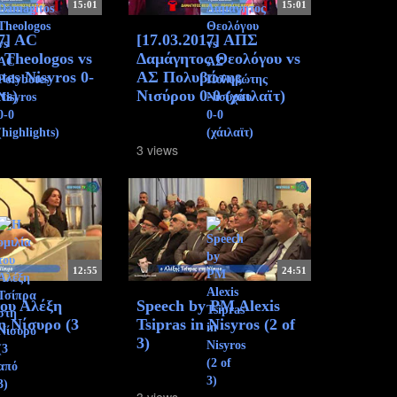
15:01
15:01
17] AC
[17.03.2017] ΑΠΣ
 Theologos vs
Δαμάγητος Θεολόγου vs
es Nisyros 0-
ΑΣ Πολυβώτης
ts)
Νισύρου 0-0 (χάιλαϊτ)
3 views
12:55
24:51
του Αλέξη
Speech by PM Alexis
η Νίσυρο (3
Tsipras in Nisyros (2 of
3)
3 views