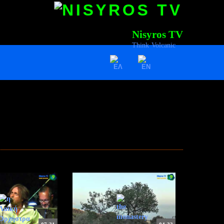
Nisyros TV
Think Volcanic