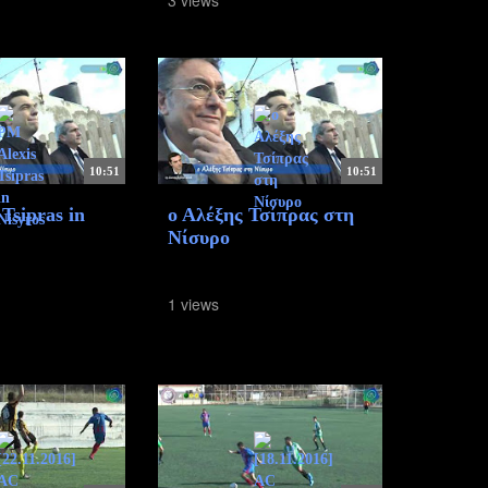
10:51
10:51
Tsipras in
ο Αλέξης Τσίπρας στη
Νίσυρο
1 views