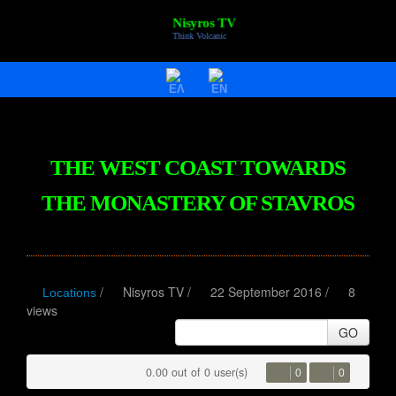
Nisyros TV
Think Volcanic
HOME
VIDEOS
NISYROS
THE WEST COAST TOWARDS
AC POLYBOTES
THE MONASTERY OF STAVROS
EVENTS
NTV BIZ
/
Nisyros TV
/
22 September 2016 /
8
Locations
views
GO
0.00 out of 0 user(s)
0
0