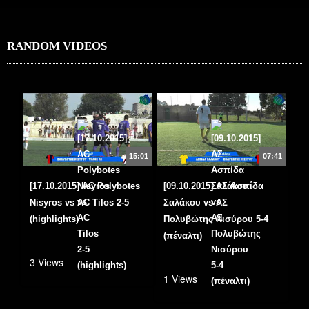
RANDOM VIDEOS
15:01
07:41
[17.10.2015] AC Polybotes
[09.10.2015] ΑΣ Ασπίδα
Nisyros vs AC Tilos 2-5
Σαλάκου vs ΑΣ
(highlights)
Πολυβώτης Νισύρου 5-4
(πέναλτι)
3 Views
1 Views