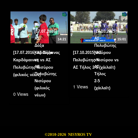
14:21
15:01
[17.07.2016] ΑΣ Δόξα
[17.10.2015] ΑΣ
Καρδάμαινας vs ΑΣ
Πολυβώτης Νισύρου vs
Πολυβώτης Νισύρου
ΑΣ Τήλος 2-5 (χάιλαϊτ)
(φιλικός νέων)
1 Views
0 Views
©2010-2026 NISYROS TV